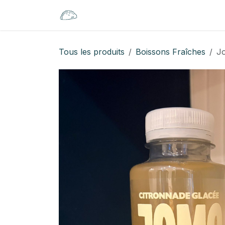
Se rendre au contenu
Accueil
Saveurs
Cat
Tous les produits
Boissons Fraîches
J