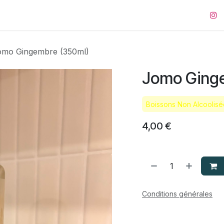
ering
omo Gingembre (350ml)
Jomo Ging
Boissons Non Alcoolisé
4,00
€
Conditions générales